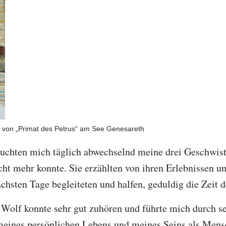
n von „Primat des Petrus“ am See Genesareth
chten mich täglich abwechselnd meine drei Geschwister
icht mehr konnte. Sie erzählten von ihren Erlebnissen u
ächsten Tage begleiteten und halfen, geduldig die Zeit
Wolf konnte sehr gut zuhören und führte mich durch s
eines persönlichen Lebens und meines Seins als Mensc