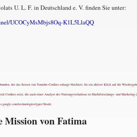
ats U. L. F. in Deutschland e. V. finden Sie unter:
hannel/UCOCyMsMbjs8Oq-K1L5LlaQQ
nden, der das Setzen von Youtube-Cookies solange blockiert, bis ein aktiver Klick auf die Wiedergabe
erät Cookies setzt, die auch einer Analyse des Nutzungsverhaltens zu Marktforschungs- und Marketi
es.google.com/technologies/types?hl=de.
e Mission von Fatima