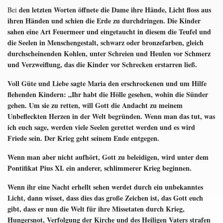
den letzten Worten öffnete die Dame ihre Hände, Licht floss aus
Bei
ihren Händen und schien die Erde zu durchdringen. Die Kinder
sahen eine Art Feuermeer und eingetaucht in diesem die Teufel und
die Seelen in Menschengestalt, schwarz oder bronzefarben, gleich
durchscheinenden Kohlen, unter Schreien und Heulen vor Schmerz
und Verzweiflung, das die Kinder vor Schrecken erstarren ließ.
Voll Güte und Liebe sagte Maria den erschrockenen und um Hilfe
flehenden Kindern: „Ihr habt die Hölle gesehen, wohin die Sünder
gehen. Um sie zu retten, will Gott die Andacht zu meinem
Unbefleckten Herzen in der Welt begründen. Wenn man das tut, was
ich euch sage, werden viele Seelen gerettet werden und es wird
Friede sein. Der Krieg geht seinem Ende entgegen.
Wenn man aber nicht aufhört, Gott zu beleidigen, wird unter dem
Pontifikat Pius XI. ein anderer, schlimmerer Krieg beginnen.
Wenn ihr eine Nacht erhellt sehen werdet durch ein unbekanntes
Licht, dann wisset, dass dies das große Zeichen ist, das Gott euch
gibt, dass er nun die Welt für ihre Missetaten durch Krieg,
Hungersnot, Verfolgung der Kirche und des Heiligen Vaters strafen